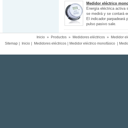
Medidor eléctrico mono
Energía eléctrica activa 
se medirá y se contará en
El indicador parpadeará 
pulso pasivo sale.
Inicio
»
Productos
»
Medidores eléctricos
»
Medidor el
Sitemap
|
Inicio
|
Medidores eléctricos
|
Medidor eléctrico monofásico
|
Medido