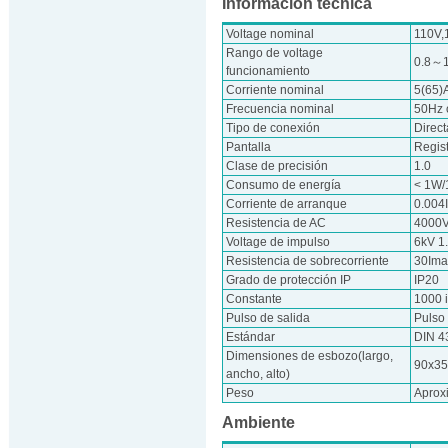
Información técnica
Voltage nominal
110V,
Rango de voltage
0.8～
funcionamiento
Corriente nominal
5(65)
Frecuencia nominal
50Hz 
Tipo de conexión
Direct
Pantalla
Regis
Clase de precisión
1.0
Consumo de energía
< 1W/
Corriente de arranque
0.004
Resistencia de AC
4000V
Voltage de impulso
6kV 1
Resistencia de sobrecorriente
30Ima
Grado de protección IP
IP20
Constante
1000 
Pulso de salida
Pulso
Estándar
DIN 4
Dimensiones de esbozo(largo,
90x3
ancho, alto)
Peso
Aprox
Ambiente