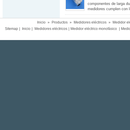
componentes de larga du
medidores cumplen con l
Inicio
»
Productos
»
Medidores eléctricos
»
Medidor el
Sitemap
|
Inicio
|
Medidores eléctricos
|
Medidor eléctrico monofásico
|
Medido