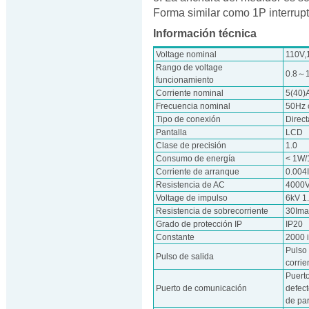
Forma similar como 1P interrupt
Información técnica
Voltage nominal
110V,
Rango de voltage
0.8～
funcionamiento
Corriente nominal
5(40)
Frecuencia nominal
50Hz 
Tipo de conexión
Direct
Pantalla
LCD
Clase de precisión
1.0
Consumo de energía
< 1W/
Corriente de arranque
0.004
Resistencia de AC
4000V
Voltage de impulso
6kV 1
Resistencia de sobrecorriente
30Ima
Grado de protección IP
IP20
Constante
2000 
Pulso
Pulso de salida
corri
Puert
Puerto de comunicación
defect
de par