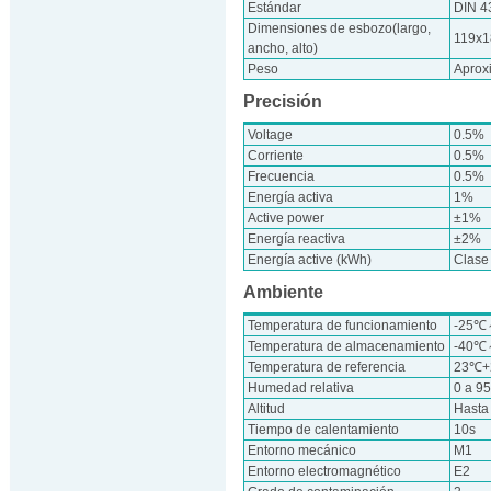
Estándar
DIN 4
Dimensiones de esbozo(largo,
119x1
ancho, alto)
Peso
Aprox
Precisión
Voltage
0.5%
Corriente
0.5%
Frecuencia
0.5%
Energía activa
1%
Active power
±1%
Energía reactiva
±2%
Energía active (kWh)
Clase
Ambiente
Temperatura de funcionamiento
-25
Temperatura de almacenamiento
-40
Temperatura de referencia
23℃
Humedad relativa
0 a 9
Altitud
Hasta
Tiempo de calentamiento
10s
Entorno mecánico
M1
Entorno electromagnético
E2