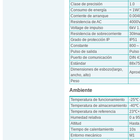
Clase de precisión
1.0
Consumo de energía
< 1W/
Corriente de arranque
0.004
Resistencia de AC
4000V
Voltage de impulso
6kV 1
Resistencia de sobrecorriente
30Ima
Grado de protección IP
IP51
Constante
800～
Pulso de salida
Pulso
Puerto de comunicación
DIN 4
Estándar
88x7
Dimensiones de esbozo(largo,
Aprox
ancho, alto)
Peso
Ambiente
Temperatura de funcionamiento
-25
Temperatura de almacenamiento
-40
Temperatura de referencia
23℃
Humedad relativa
0 a 9
Altitud
Hasta
Tiempo de calentamiento
10s
Entorno mecánico
M1