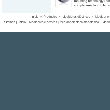
mounting technology) pa
completamente con la no
Inicio
»
Productos
»
Medidores eléctricos
»
Medidor el
Sitemap
|
Inicio
|
Medidores eléctricos
|
Medidor eléctrico monofásico
|
Medido