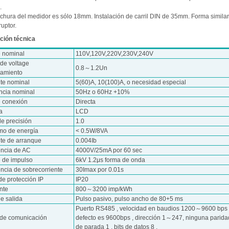
.
nchura del medidor es sólo 18mm. Instalación de carril DIN de 35mm. Forma simila
ruptor.
ción técnica
e nominal
110V,120V,220V,230V,240V
de voltage
0.8～1.2Un
namiento
nte nominal
5(60)A, 10(100)A, o necesidad especial
ncia nominal
50Hz o 60Hz +10%
e conexión
Directa
a
LCD
de precisión
1.0
o de energía
< 0.5W/8VA
nte de arranque
0.004Ib
encia de AC
4000V/25mA por 60 sec
e de impulso
6kV 1.2μs forma de onda
ncia de sobrecorriente
30Imax por 0.01s
de protección IP
IP20
nte
800～3200 imp/kWh
e salida
Pulso pasivo, pulso ancho de 80+5 ms
Puerto RS485 , velocidad en baudios 1200～9600 bps 
 de comunicación
defecto es 9600bps , dirección 1～247, ninguna paridad
de parada 1 , bits de datos 8 .