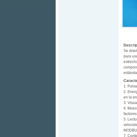
Descrip
Se dise
para usu
estrech
compone
estánda
Caracte
1. Pulsa
2. Energ
en la en
3. Visua
4. Muest
factores
5. Lect
velocid
MODBU
7. Cont