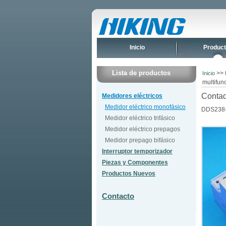
Inicio
Produc
Lista de productos
>>
Inicio
multifun
Contad
Medidores eléctricos
Medidor eléctrico monofásico
DDS238-
Medidor eléctrico trifásico
Medidor eléctrico prepagos
Medidor prepago bifásico
Interruptor temporizador
Piezas y Componentes
Productos Nuevos
Contacto