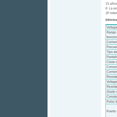
15 años
8. La a
2P inter
Informa
Voltag
Rango 
funcio
Corrie
Frecue
Tipo d
Pantall
Clase 
Consum
Corrie
Resist
Voltag
Resiste
Grado 
Consta
Pulso d
Puerto