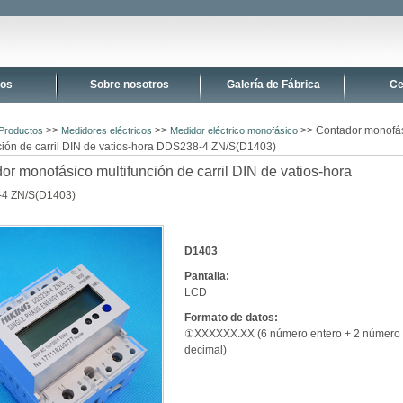
tos
Sobre nosotros
Galería de Fábrica
Ce
>>
>>
>> Contador monofá
Productos
Medidores eléctricos
Medidor eléctrico monofásico
ción de carril DIN de vatios-hora DDS238-4 ZN/S(D1403)
or monofásico multifunción de carril DIN de vatios-hora
4 ZN/S(D1403)
D1403
Pantalla:
LCD
Formato de datos:
①XXXXXX.XX (6 número entero + 2 número
decimal)