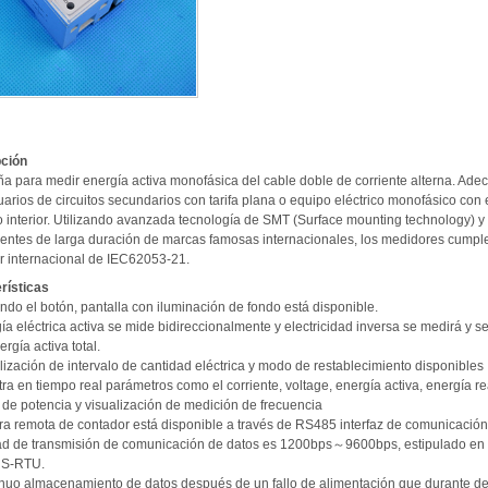
ción
ña para medir energía activa monofásica del cable doble de corriente alterna. Ad
arios de circuitos secundarios con tarifa plana o equipo eléctrico monofásico con
o interior. Utilizando avanzada tecnología de SMT (Surface mounting technology) y
ntes de larga duración de marcas famosas internacionales, los medidores cumple
r internacional de IEC62053-21.
rísticas
ndo el botón, pantalla con iluminación de fondo está disponible.
ía eléctrica activa se mide bidireccionalmente y electricidad inversa se medirá y s
ergía activa total.
lización de intervalo de cantidad eléctrica y modo de restablecimiento disponibles
ra en tiempo real parámetros como el corriente, voltage, energía activa, energía re
 de potencia y visualización de medición de frecuencia
ura remota de contador está disponible a través de RS485 interfaz de comunicación
ad de transmisión de comunicación de datos es 1200bps～9600bps, estipulado en
S-RTU.
inuo almacenamiento de datos después de un fallo de alimentación que durante d