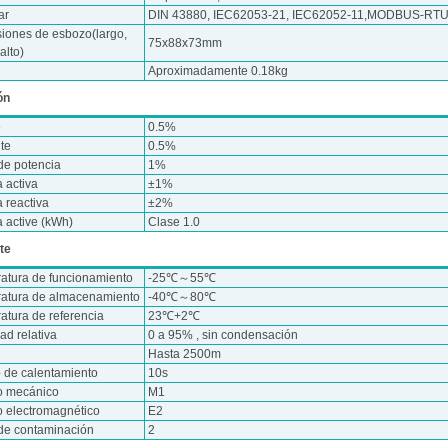
ar
DIN 43880, IEC62053-21, IEC62052-11,MODBUS-RT
iones de esbozo(largo,
75x88x73mm
alto)
Aproximadamente 0.18kg
ón
e
0.5%
nte
0.5%
de potencia
1%
 activa
±1%
 reactiva
±2%
a active (kWh)
Clase 1.0
te
atura de funcionamiento
-25℃～55℃
atura de almacenamiento
-40℃～80℃
atura de referencia
23℃+2℃
d relativa
0 a 95% , sin condensación
Hasta 2500m
 de calentamiento
10s
o mecánico
M1
o electromagnético
E2
de contaminación
2