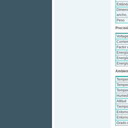
Estánd
Dimens
ancho, 
Peso
Precisi
Voltag
Corrie
Factor 
Energía
Energía
Energí
Ambien
Temper
Temper
Temper
Humeda
Altitud
Tiempo
Entorn
Entorn
Grado 