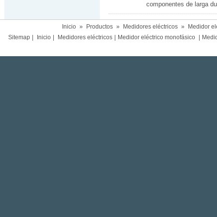
componentes de larga dur
Inicio
»
Productos
»
Medidores eléctricos
»
Medidor el
Sitemap
|
Inicio
|
Medidores eléctricos
|
Medidor eléctrico monofásico
|
Medido