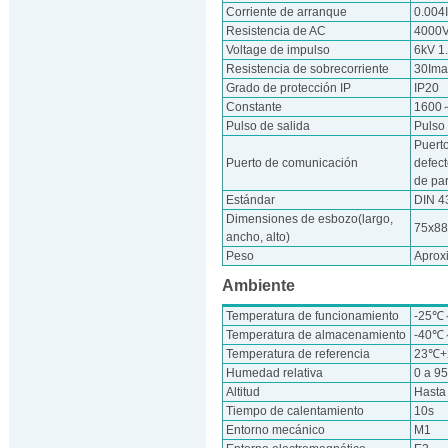
Corriente de arranque
0.004
Resistencia de AC
4000V
Voltage de impulso
6kV 1
Resistencia de sobrecorriente
30Ima
Grado de protección IP
IP20
Constante
1600
Pulso de salida
Pulso
Puert
Puerto de comunicación
defect
de par
Estándar
DIN 4
Dimensiones de esbozo(largo,
75x8
ancho, alto)
Peso
Aprox
Ambiente
Temperatura de funcionamiento
-25
Temperatura de almacenamiento
-40
Temperatura de referencia
23℃
Humedad relativa
0 a 9
Altitud
Hasta
Tiempo de calentamiento
10s
Entorno mecánico
M1