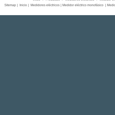
Sitemap
|
Inicio
|
Medidores eléctricos
|
Medidor eléctrico monofásico
|
Medido