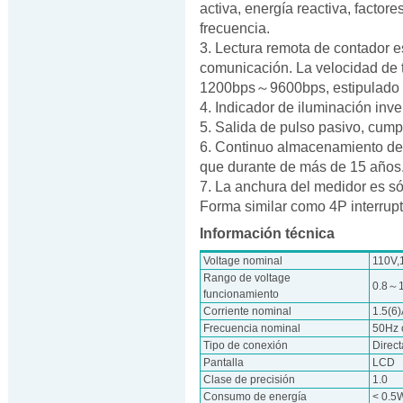
activa, energía reactiva, factor
frecuencia.
3. Lectura remota de contador e
comunicación. La velocidad de 
1200bps～9600bps, estipulad
4. Indicador de iluminación inve
5. Salida de pulso pasivo, cum
6. Continuo almacenamiento de 
que durante de más de 15 años
7. La anchura del medidor es s
Forma similar como 4P interrupt
Información técnica
Voltage nominal
110V,
Rango de voltage
0.8～
funcionamiento
Corriente nominal
1.5(6
Frecuencia nominal
50Hz 
Tipo de conexión
Direct
Pantalla
LCD
Clase de precisión
1.0
Consumo de energía
< 0.5