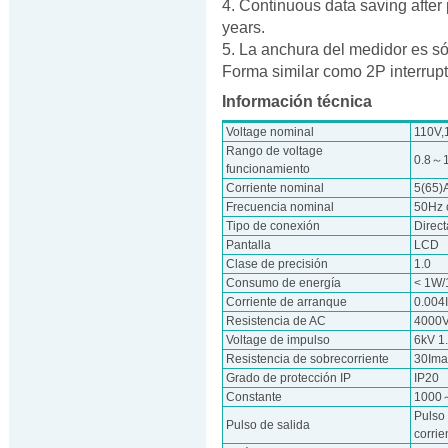
4. Continuous data saving after 
years.
5. La anchura del medidor es s
Forma similar como 2P interrupt
Información técnica
Voltage nominal
110V,
Rango de voltage
0.8～
funcionamiento
Corriente nominal
5(65)
Frecuencia nominal
50Hz 
Tipo de conexión
Direct
Pantalla
LCD
Clase de precisión
1.0
Consumo de energía
< 1W/
Corriente de arranque
0.004
Resistencia de AC
4000V
Voltage de impulso
6kV 1
Resistencia de sobrecorriente
30Ima
Grado de protección IP
IP20
Constante
1000
Pulso
Pulso de salida
corri