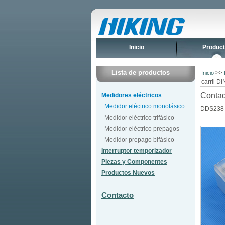
Inicio
Produc
Lista de productos
>>
Inicio
carril 
Contad
Medidores eléctricos
Medidor eléctrico monofásico
DDS238-
Medidor eléctrico trifásico
Medidor eléctrico prepagos
Medidor prepago bifásico
Interruptor temporizador
Piezas y Componentes
Productos Nuevos
Contacto