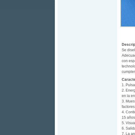
Descrip
Se diseñ
Adecuad
con esp
technol
cumplen
Caracte
1. Pulsa
2. Energ
en la en
3. Muest
factores
4. Cont
15 años
5. Visua
6. Sali
7. La a