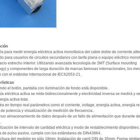
ción
a para medir energía eléctrica activa monofásica del cable doble de corriente alte
o para usuarios de circuitos secundarios con tarifa plana o equipo eléctrico mono
acio estrecho interior. Utilizando avanzada tecnología de SMT (Surface mounting
ogy) y componentes de larga duración de marcas famosas internacionales, los me
 con el estándar internacional de IEC62053-21.
rísticas
ndo el botón, pantalla con iluminación de fondo está disponible.
ía eléctrica activa se mide bidireccionalmente y electricidad inversa se medirá y s
ergía activa total.
ra en tiempo real parámetros como el corriente, voltage, energía activa, energía re
 de potencia y visualización de medición de frecuencia.
inuo almacenamiento de datos después de un fallo de alimentación que durante d
.
lización de intervalo de cantidad eléctrica y modo de restablecimiento disponibles.
da de pulso pasivo, cumple con los estándares de DIN43864.
nchura del medidor es sólo 18mm. Instalación de carril DIN de 35mm. Forma simila