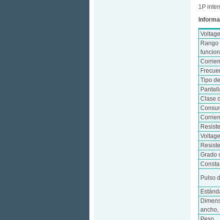
1P inter
Informa
Voltag
Rango 
funcio
Corrie
Frecue
Tipo d
Pantall
Clase 
Consum
Corrie
Resist
Voltag
Resiste
Grado 
Consta
Pulso d
Estánd
Dimens
ancho, 
Peso