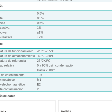
ón
e
0.5%
nte
0.5%
ncia
0.5%
 activa
1%
 power
±1%
 reactiva
±2%
te
atura de funcionamiento
-25℃～55℃
atura de almacenamiento
-40℃～80℃
atura de referencia
23℃+2℃
d relativa
0 a 95% , sin condensación
Hasta 2500m
 de calentamiento
10s
o mecánico
M1
o electromagnético
E2
de contaminación
2
n de cable