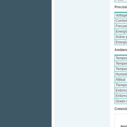
Precisi
Voltag
Corrie
Frecue
Energía
Active
Energía
Ambien
Temper
Temper
Temper
Humeda
Altitud
Tiempo
Entorn
Entorn
Grado 
Conexió