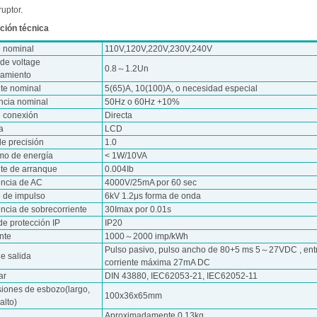
ruptor.
ción técnica
e nominal
110V,120V,220V,230V,240V
de voltage
0.8～1.2Un
namiento
nte nominal
5(65)A, 10(100)A, o necesidad especial
ncia nominal
50Hz o 60Hz +10%
e conexión
Directa
a
LCD
de precisión
1.0
o de energía
< 1W/10VA
nte de arranque
0.004Ib
encia de AC
4000V/25mA por 60 sec
e de impulso
6kV 1.2μs forma de onda
ncia de sobrecorriente
30Imax por 0.01s
de protección IP
IP20
nte
1000～2000 imp/kWh
Pulso pasivo, pulso ancho de 80+5 ms 5～27VDC , ent
e salida
corriente máxima 27mA DC
ar
DIN 43880, IEC62053-21, IEC62052-11
iones de esbozo(largo,
100x36x65mm
alto)
Aproximadamente 0.13kg