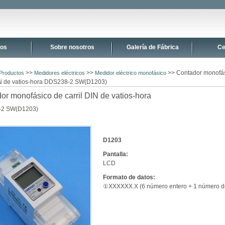
tos
Sobre nosotros
Galería de Fábrica
Ce
>>
>>
>> Contador monofá
Productos
Medidores eléctricos
Medidor eléctrico monofásico
DIN de vatios-hora DDS238-2 SW(D1203)
or monofásico de carril DIN de vatios-hora
2 SW(D1203)
D1203
Pantalla:
LCD
Formato de datos:
①XXXXXX.X (6 número entero + 1 número d