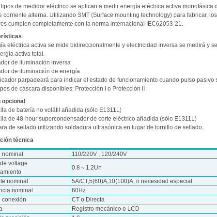
tipos de medidor eléctrico se aplican a medir energía eléctrica activa monofásica 
 corriente alterna. Utilizando SMT (Surface mounting technology) para fabricar, los
es cumplen completamente con la norma internacional IEC62053-21.
rísticas
ía eléctrica activa se mide bidireccionalmente y electricidad inversa se medirá y s
ergía activa total.
ador de iluminación inversa
ador de iluminación de energía
ndicador parpadeará para indicar el estado de funcionamiento cuando pulso pasivo 
ipos de cáscara disponibles: Protección I o Protección II
 opcional
lla de batería no volátil añadida (sólo E1311L)
alla de 48-hour supercondensador de corte eléctrico añadida (sólo E1311L)
ra de sellado utilizando soldadura ultrasónica en lugar de tornillo de sellado.
ción técnica
e nominal
110/220V , 120/240V
de voltage
0.8～1.2Un
namiento
nte nominal
5A/CT,5(60)A,10(100)A, o necesidad especial
ncia nominal
60Hz
e conexión
CT o Directa
a
Registro mecánico o LCD