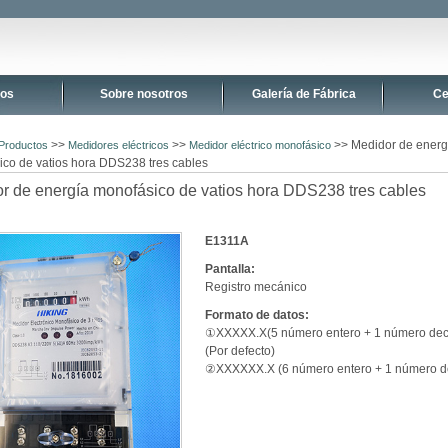
tos
Sobre nosotros
Galería de Fábrica
Ce
>>
>>
>> Medidor de energ
Productos
Medidores eléctricos
Medidor eléctrico monofásico
co de vatios hora DDS238 tres cables
r de energía monofásico de vatios hora DDS238 tres cables
E1311A
Pantalla:
Registro mecánico
Formato de datos:
①XXXXX.X(5 número entero + 1 número dec
(Por defecto)
②XXXXXX.X (6 número entero + 1 número d