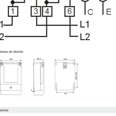
iones de diseño
arios