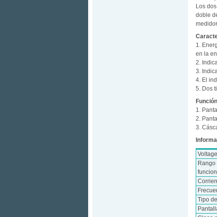
Los dos 
doble de
medidor
Caracte
1. Energ
en la en
2. Indic
3. Indic
4. El i
5. Dos t
Función
1. Panta
2. Pant
3. Cásca
Informa
Voltag
Rango 
funcio
Corrie
Frecue
Tipo d
Pantall