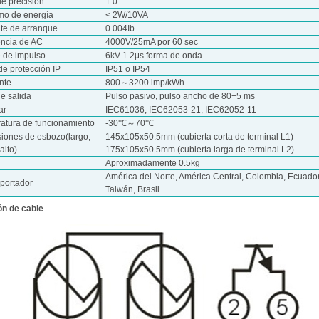
de precisión
1.0
o de energía
< 2W/10VA
nte de arranque
0.004Ib
encia de AC
4000V/25mA por 60 sec
e de impulso
6kV 1.2μs forma de onda
de protección IP
IP51 o IP54
nte
800～3200 imp/kWh
e salida
Pulso pasivo, pulso ancho de 80+5 ms
ar
IEC61036, IEC62053-21, IEC62052-11
atura de funcionamiento
-30℃～70℃
iones de esbozo(largo,
145x105x50.5mm (cubierta corta de terminal L1)
alto)
175x105x50.5mm (cubierta larga de terminal L2)
Aproximadamente 0.5kg
América del Norte, América Central, Colombia, Ecuador
xportador
Taiwán, Brasil
n de cable