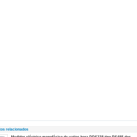
tos relacionados
Medidor eléctrico monofásico de vatios hora DDS238 tipo RS485 dos