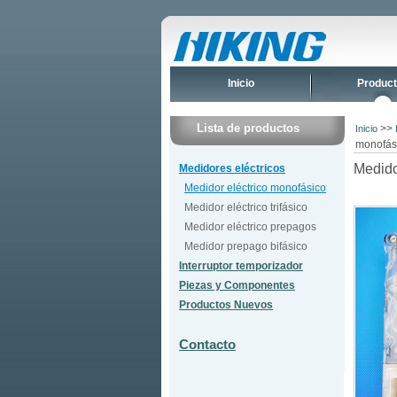
Inicio
Produc
Lista de productos
>>
Inicio
monofási
Medido
Medidores eléctricos
Medidor eléctrico monofásico
Medidor eléctrico trifásico
Medidor eléctrico prepagos
Medidor prepago bifásico
Interruptor temporizador
Piezas y Componentes
Productos Nuevos
Contacto