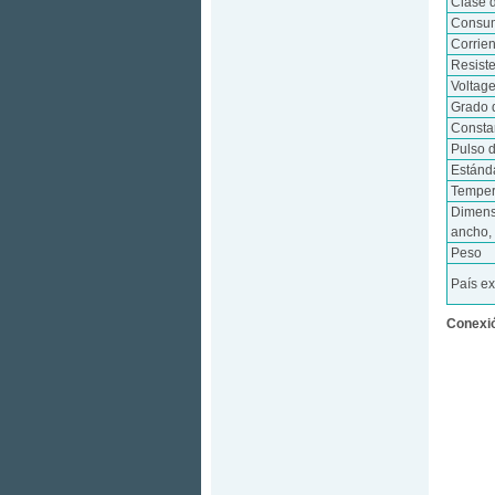
Clase 
Consum
Corrie
Resist
Voltag
Grado 
Consta
Pulso d
Estánd
Temper
Dimens
ancho, 
Peso
País e
Conexió