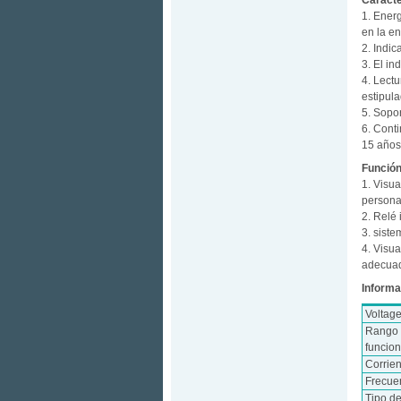
Caracte
1. Energ
en la en
2. Indic
3. El i
4. Lect
estipu
5. Sopor
6. Cont
15 años
Función
1. Visua
persona
2. Relé 
3. sist
4. Visua
adecuado
Informa
Voltag
Rango 
funcio
Corrie
Frecue
Tipo d