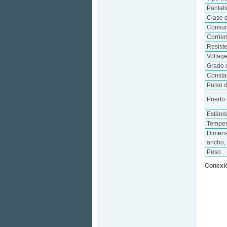
Pantall
Clase 
Consum
Corrie
Resist
Voltag
Grado 
Consta
Pulso d
Puerto
Estánd
Temper
Dimens
ancho, 
Peso
Conexió