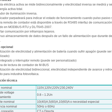
rísticas
ía eléctrica activa se mide bidireccionalmente y electricidad inversa se medirá y s
ergía activa total.
ador de iluminación inversa.
ndicador parpadeará para indicar el estado de funcionamiento cuando pulso pasivo 
ura remota de contador está disponible a través de RS485 interfaz de comunicación
lado en MODBUS-RTU y DL/T645-2007.
tar comunicación por infrarrojos lejanos.
inuo almacenamiento de datos después de un fallo de alimentación que durante d
.
 opcional
lización de electricidad y alimentación de batería cuando sufrir apagón (puede ser
lizado)
integrado y interruptor remoto (puede ser personalizado)
ema de lectura de contador de M-BUS
lización de electricidad bidireccional, electricidad independiente de avance y retr
 para industria fotovoltaica.
ción técnica
e nominal
110V,120V,220V,230,240V
de voltage
0.8～1.2Un
namiento
nte nominal
10(40)A,5(60)A,10(60)A o necesidad especial
ncia nominal
50Hz o 60Hz
e conexión
CT o Directa