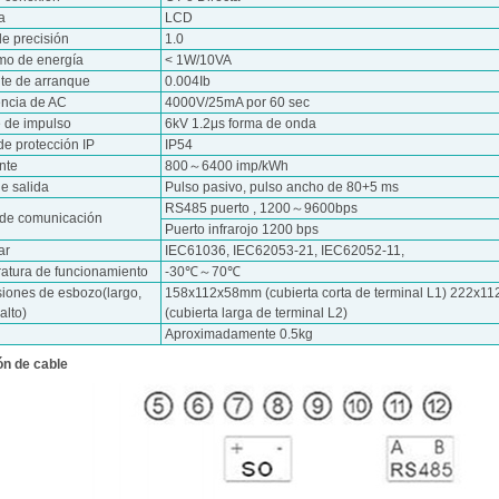
a
LCD
de precisión
1.0
o de energía
< 1W/10VA
nte de arranque
0.004Ib
encia de AC
4000V/25mA por 60 sec
e de impulso
6kV 1.2μs forma de onda
de protección IP
IP54
nte
800～6400 imp/kWh
e salida
Pulso pasivo, pulso ancho de 80+5 ms
RS485 puerto , 1200～9600bps
 de comunicación
Puerto infrarojo 1200 bps
ar
IEC61036, IEC62053-21, IEC62052-11,
atura de funcionamiento
-30℃～70℃
iones de esbozo(largo,
158x112x58mm (cubierta corta de terminal L1) 222x
alto)
(cubierta larga de terminal L2)
Aproximadamente 0.5kg
n de cable