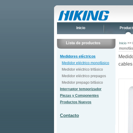
Inicio
Produc
Lista de productos
>>
Inicio
monofás
Medido
Medidores eléctricos
Medidor eléctrico monofásico
cables
Medidor eléctrico trifásico
Medidor eléctrico prepagos
Medidor prepago bifásico
Interruptor temporizador
Piezas y Componentes
Productos Nuevos
Contacto