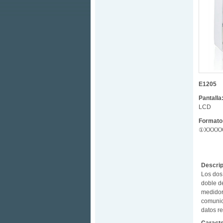
E1205
Pantalla
LCD
Formato 
①XXXXXX
Descrip
Los dos 
doble de
medidor
comunica
datos r