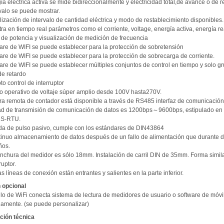
ía eléctrica activa se mide bidireccionalmente y electricidad total,de avance o de r
valo se puede mostrar.
lización de intervalo de cantidad eléctrica y modo de restablecimiento disponibles.
ra en tiempo real parámetros como el corriente, voltage, energía activa, energía re
 de potencia y visualización de medición de frecuencia
ware de WIFI se puede establecer para la protección de sobretensión
are de WIFI se puede establecer para la protección de sobrecarga de corriente.
are de WIFI se puede establecer múltiples conjuntos de control en tiempo y solo g
de retardo
o control de interruptor
o operativo de voltaje súper amplio desde 100V hasta270V.
ura remota de contador está disponible a través de RS485 interfaz de comunicación
ad de transmisión de comunicación de datos es 1200bps～9600bps, estipulado en
S-RTU.
ida de pulso pasivo, cumple con los estándares de DIN43864
tinuo almacenamiento de datos después de un fallo de alimentación que durante 
ños.
anchura del medidor es sólo 18mm. Instalación de carril DIN de 35mm. Forma simi
ruptor.
s líneas de conexión están entrantes y salientes en la parte inferior.
 opcional
lo de WiFi conecta sistema de lectura de medidores de usuario o software de móvi
amente. (se puede personalizar)
ción técnica