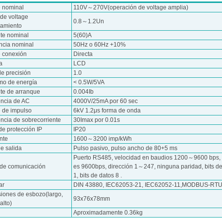
e nominal
110V～270V(operación de voltage amplia)
de voltage
0.8～1.2Un
namiento
nte nominal
5(60)A
ncia nominal
50Hz o 60Hz +10%
e conexión
Directa
a
LCD
de precisión
1.0
o de energía
< 0.5W/5VA
nte de arranque
0.004Ib
encia de AC
4000V/25mA por 60 sec
e de impulso
6kV 1.2μs forma de onda
ncia de sobrecorriente
30Imax por 0.01s
de protección IP
IP20
nte
1600～3200 imp/kWh
e salida
Pulso pasivo, pulso ancho de 80+5 ms
Puerto RS485, velocidad en baudios 1200～9600 bps, 
 de comunicación
es 9600bps, dirección 1～247, ninguna paridad, bits d
1, bits de datos 8 .
ar
DIN 43880, IEC62053-21, IEC62052-11,MODBUS-RT
iones de esbozo(largo,
93x76x78mm
alto)
Aproximadamente 0.36kg