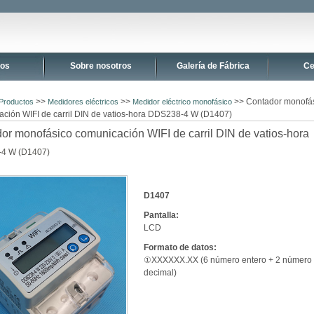
tos
Sobre nosotros
Galería de Fábrica
Ce
>>
>>
>> Contador monofá
Productos
Medidores eléctricos
Medidor eléctrico monofásico
ción WIFI de carril DIN de vatios-hora DDS238-4 W (D1407)
or monofásico comunicación WIFI de carril DIN de vatios-hora
4 W (D1407)
D1407
Pantalla:
LCD
Formato de datos:
①XXXXXX.XX (6 número entero + 2 número
decimal)