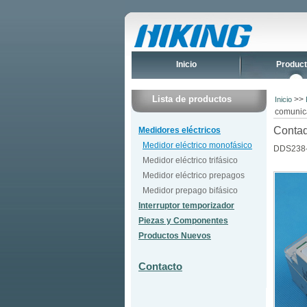
Inicio
Produc
Lista de productos
>>
Inicio
comunica
Contad
Medidores eléctricos
Medidor eléctrico monofásico
DDS238-
Medidor eléctrico trifásico
Medidor eléctrico prepagos
Medidor prepago bifásico
Interruptor temporizador
Piezas y Componentes
Productos Nuevos
Contacto