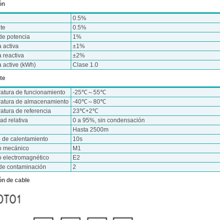
ón
e
0.5%
nte
0.5%
de potencia
1%
 activa
±1%
 reactiva
±2%
a active (kWh)
Clase 1.0
te
atura de funcionamiento
-25℃～55℃
atura de almacenamiento
-40℃～80℃
atura de referencia
23℃+2℃
d relativa
0 a 95%, sin condensación
Hasta 2500m
 de calentamiento
10s
o mecánico
M1
o electromagnético
E2
de contaminación
2
n de cable