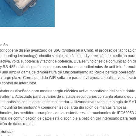
ción
dor obtiene diseño avanzado de SoC (System on a Chip), el proceso de fabricaci
 mounting technology), circuito simple, alta fiabilidad y precisión de medición para
activa, voltaje, potencia y factor de potencia. Duales funciones de comunicación d
 y RS-485 están disponibles, que poseen buenos rendimientos de anti-interferencia
y una amplia gama de temperatura de funcionamiento aplicable permite operación 
a largo plazo. Correspondido WIFI software para móvil ayuda a realizar visualizac
 control de interruptor.
ntador es diseñado para medir energía eléctrica activa monofásica del cable doble
e alterna. Adecuado para usuarios de circuitos secundarios con tarifa plana o equi
co monofásico con espacio estrecho interior. Utilizando avanzada tecnología de SM
e mounting technology) y componentes de larga duración de marcas famosas
cionales, los medidores cumplen con los estándares internacionales de IEC62053-
inal de comunicación de datos está disponible a petición del interesado para real
ación de datos remota.
rísticas