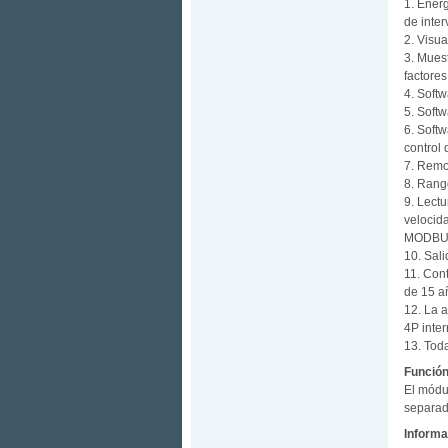
1. Energ
de inter
2. Visua
3. Muest
factores
4. Soft
5. Softw
6. Softw
control 
7. Remot
8. Rang
9. Lect
velocid
MODBU
10. Sal
11. Con
de 15 a
12. La 
4P inter
13. Toda
Función
El módu
separad
Informa