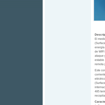
Descrip
El medi
(Surface
energía 
de WIFI
ataque 
estable 
remota y
Este co
corrient
eléctri
(Surfac
interna
485 term
recopil
Caracte