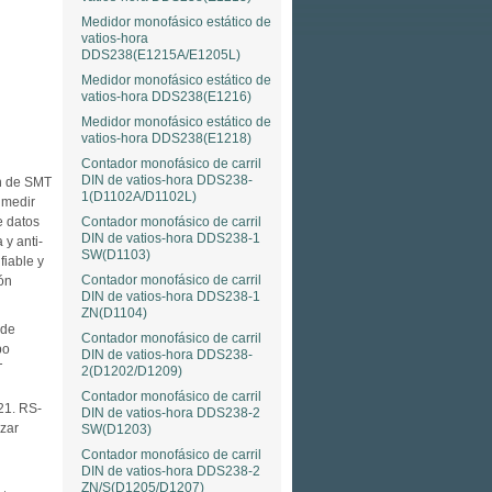
Medidor monofásico estático de
vatios-hora
DDS238(E1215A/E1205L)
Medidor monofásico estático de
vatios-hora DDS238(E1216)
Medidor monofásico estático de
vatios-hora DDS238(E1218)
Contador monofásico de carril
DIN de vatios-hora DDS238-
ón de SMT
1(D1102A/D1102L)
 medir
Contador monofásico de carril
e datos
DIN de vatios-hora DDS238-1
 y anti-
SW(D1103)
fiable y
Contador monofásico de carril
ión
DIN de vatios-hora DDS238-1
ZN(D1104)
 de
Contador monofásico de carril
po
DIN de vatios-hora DDS238-
T
2(D1202/D1209)
Contador monofásico de carril
21. RS-
DIN de vatios-hora DDS238-2
izar
SW(D1203)
Contador monofásico de carril
DIN de vatios-hora DDS238-2
ZN/S(D1205/D1207)