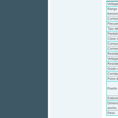
Voltag
Rango 
funcio
Corrie
Frecue
Tipo d
Pantall
Clase 
Consum
Corrie
Resist
Voltag
Resiste
Grado 
Consta
Pulso d
Puerto
Estánd
Dimens
ancho, 
Peso