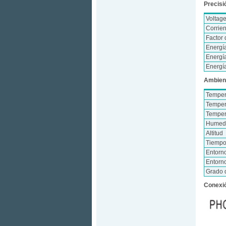
Precisi
Voltag
Corrie
Factor 
Energía
Energía
Energí
Ambien
Temper
Temper
Temper
Humeda
Altitud
Tiempo
Entorn
Entorn
Grado 
Conexió