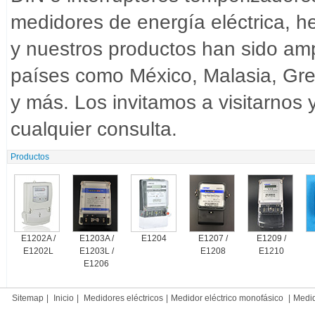
medidores de energía eléctrica, h
y nuestros productos han sido am
países como México, Malasia, Gre
y más. Los invitamos a visitarnos
cualquier consulta.
Productos
E1202A /
E1203A /
E1204
E1207 /
E1209 /
E1202L
E1203L /
E1208
E1210
E1206
Sitemap
|
Inicio
|
Medidores eléctricos
|
Medidor eléctrico monofásico
|
Medido