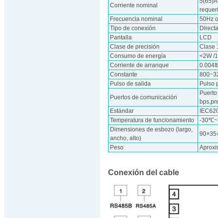
5(65)A,
Corriente nominal
requer
Frecuencia nominal
50Hz 
Tipo de conexión
Direct
Pantalla
LCD
Clase de precisión
Clase 
Consumo de energía
<2W /
Corriente de arranque
0.004I
Constante
800~3
Pulso de salida
Pulso 
Puerto
Puertos de comunicación
bps,pr
Estándar
IEC62
Temperatura de funcionamiento
-30℃
Dimensiones de esbozo (largo,
90×3
ancho, alto)
Peso
Aprox
Conexión del cable