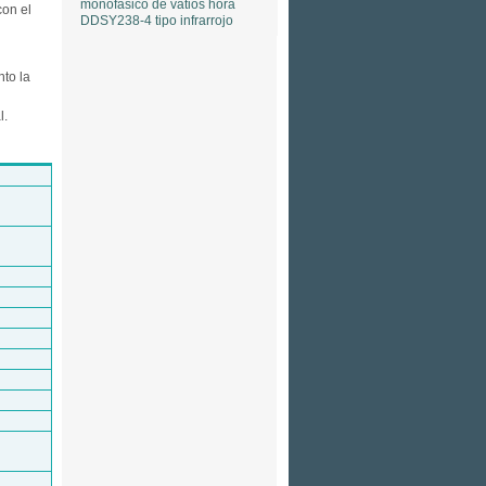
monofásico de vatios hora
con el
DDSY238-4 tipo infrarrojo
nto la
l.