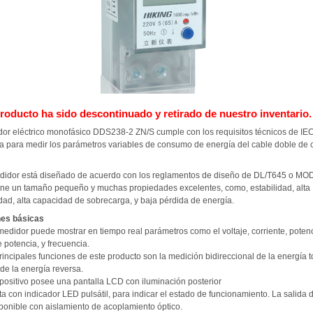
roducto ha sido descontinuado y retirado de nuestro inventario.
dor eléctrico monofásico DDS238-2 ZN/S cumple con los requisitos técnicos de IE
iza para medir los parámetros variables de consumo de energía del cable doble de c
didor está diseñado de acuerdo con los reglamentos de diseño de DL/T645 o M
ene un tamaño pequeño y muchas propiedades excelentes, como, estabilidad, alta
dad, alta capacidad de sobrecarga, y baja pérdida de energía.
nes básicas
medidor puede mostrar en tiempo real parámetros como el voltaje, corriente, potenc
e potencia, y frecuencia.
rincipales funciones de este producto son la medición bidireccional de la energía t
 de la energía reversa.
spositivo posee una pantalla LCD con iluminación posterior
a con indicador LED pulsátil, para indicar el estado de funcionamiento. La salida 
sponible con aislamiento de acoplamiento óptico.