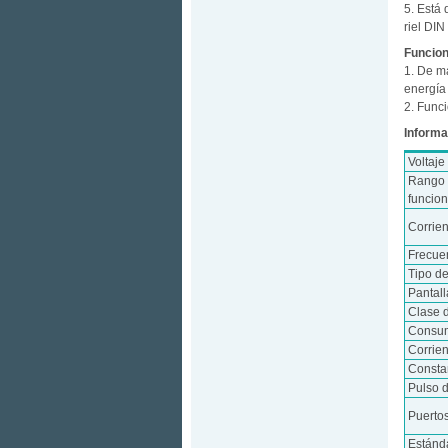
5. Está
riel DI
Funcion
1. De m
energía 
2. Funci
Informa
Voltaje
Rango 
funcio
Corrie
Frecue
Tipo d
Pantall
Clase 
Consum
Corrie
Consta
Pulso d
Puerto
Estánd