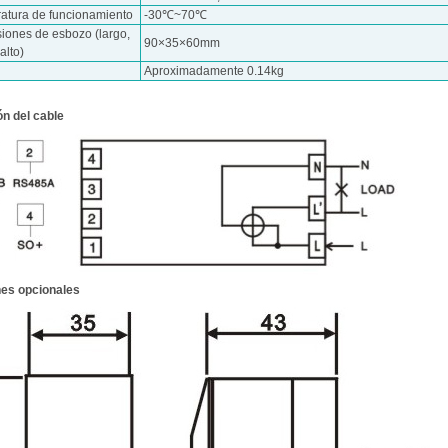
atura de funcionamiento
-30℃~70℃
iones de esbozo (largo,
90×35×60mm
alto)
Aproximadamente 0.14kg
n del cable
es opcionales