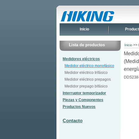
Inicio
Produc
Lista de productos
>>
Inicio
Medido
Medidores eléctricos
(Medid
Medidor eléctrico monofásico
energí
Medidor eléctrico trifásico
DDS238-
Medidor eléctrico prepagos
Medidor prepago bifásico
Interruptor temporizador
Piezas y Componentes
Productos Nuevos
Contacto