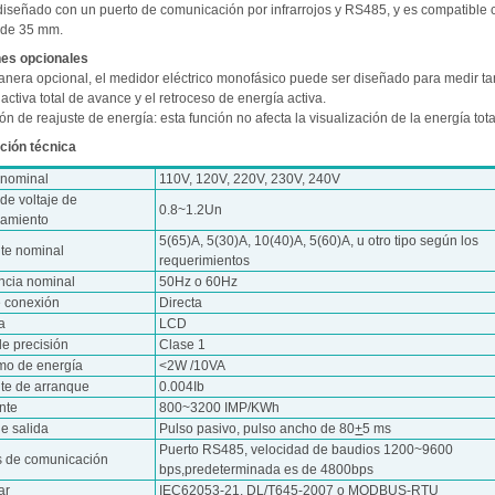
 diseñado con un puerto de comunicación por infrarrojos y RS485, y es compatible 
N de 35 mm.
es opcionales
anera opcional, el medidor eléctrico monofásico puede ser diseñado para medir ta
activa total de avance y el retroceso de energía activa.
ón de reajuste de energía: esta función no afecta la visualización de la energía tota
ción técnica
 nominal
110V, 120V, 220V, 230V, 240V
de voltaje de
0.8~1.2Un
namiento
5(65)A, 5(30)A, 10(40)A, 5(60)A, u otro tipo según los
nte nominal
requerimientos
ncia nominal
50Hz o 60Hz
e conexión
Directa
a
LCD
de precisión
Clase 1
o de energía
<2W /10VA
nte de arranque
0.004Ib
nte
800~3200 IMP/KWh
e salida
Pulso pasivo, pulso ancho de 80
+
5 ms
Puerto RS485, velocidad de baudios 1200~9600
s de comunicación
bps,predeterminada es de 4800bps
ar
IEC62053-21, DL/T645-2007 o MODBUS-RTU