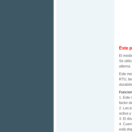
Este p
El medi
Se util
alterna.
Este me
RTU, ti
durabili
Funcio
1. Este 
factor d
2. Las p
activa y
3. El di
4. Cuent
está di