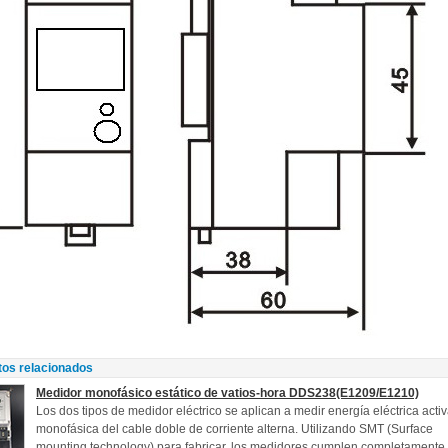
tos relacionados
Medidor monofásico estático de vatios-hora DDS238(E1209/E1210)
Los dos tipos de medidor eléctrico se aplican a medir energía eléctrica acti
monofásica del cable doble de corriente alterna. Utilizando SMT (Surface
mounting technology) para fabricar, los medidores cumplen completamente