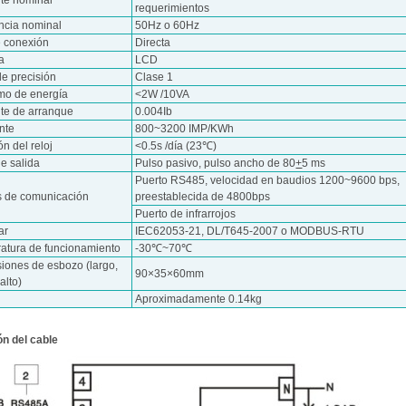
nte nominal
requerimientos
ncia nominal
50Hz o 60Hz
e conexión
Directa
a
LCD
de precisión
Clase 1
o de energía
<2W /10VA
nte de arranque
0.004Ib
nte
800~3200 IMP/KWh
ón del reloj
<0.5s /día (23℃)
e salida
Pulso pasivo, pulso ancho de 80
+
5 ms
Puerto RS485, velocidad en baudios 1200~9600 bps,
s de comunicación
preestablecida de 4800bps
Puerto de infrarrojos
ar
IEC62053-21, DL/T645-2007 o MODBUS-RTU
atura de funcionamiento
-30℃~70℃
iones de esbozo (largo,
90×35×60mm
alto)
Aproximadamente 0.14kg
n del cable