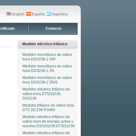
English
España
Argentina
rtificado
Contacto
Medidor eléctrico trifásico
Medidor monofásico de vatios
hora DDS238-2 SW
Medidor monofásico de vatios
hora DDS238-2 ZN
Medidor monofásico de vatios
hora DDS238-2 ZN/S
Medidor eléctrico trifásico de
vatios-hora DTS(S)238,
DXS238
Medidor trifásico de vatios hora
DTS (S) 238 RS485
Medidor eléctrico trifásico de
vatios-hora de energía activa y
reactiva DSS(X)238,DTS(X)238
Medidor eléctrico trifásico de