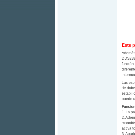
Este p
Además 
DDS238-
función 
diferen
interme
Las esp
de dato
estabil
puede ut
Funcio
1. La pa
2. Adem
monofási
activa to
3. Apart