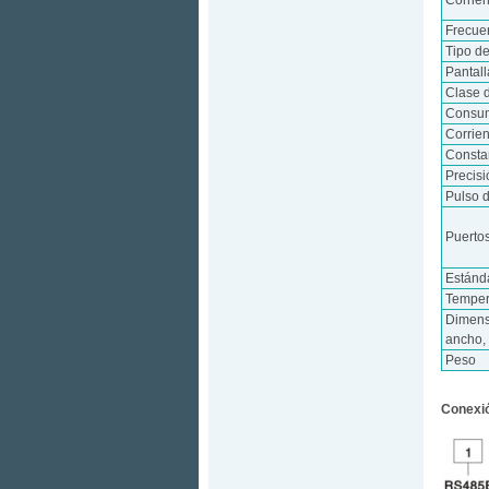
Corrie
Frecue
Tipo d
Pantall
Clase 
Consum
Corrie
Consta
Precisi
Pulso d
Puerto
Estánd
Temper
Dimens
ancho, 
Peso
Conexió