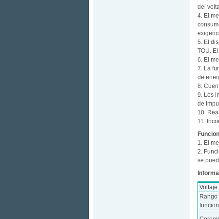
del volt
4. El m
consumo
exigenc
5. El di
TOU. El
6. El m
7. La f
de ener
8. Cuen
9. Los i
de impu
10. Real
11. Inco
Funcion
1. El me
2. Func
se pued
Informa
Voltaje
Rango 
funcio