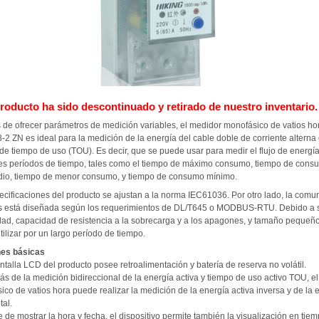
roducto ha sido descontinuado y retirado de nuestro inventario.
de ofrecer parámetros de medición variables, el medidor monofásico de vatios ho
2 ZN es ideal para la medición de la energía del cable doble de corriente alterna
de tiempo de uso (TOU). Es decir, que se puede usar para medir el flujo de energí
tes períodos de tiempo, tales como el tiempo de máximo consumo, tiempo de cons
dio, tiempo de menor consumo, y tiempo de consumo mínimo.
ecificaciones del producto se ajustan a la norma IEC61036. Por otro lado, la comu
s está diseñada según los requerimientos de DL/T645 o MODBUS-RTU. Debido a 
idad, capacidad de resistencia a la sobrecarga y a los apagones, y tamaño pequeño
ilizar por un largo período de tiempo.
nes básicas
ntalla LCD del producto posee retroalimentación y batería de reserva no volátil.
ás de la medición bidireccional de la energía activa y tiempo de uso activo TOU, e
co de vatios hora puede realizar la medición de la energía activa inversa y de la 
tal.
e de mostrar la hora y fecha, el dispositivo permite también la visualización en tiem