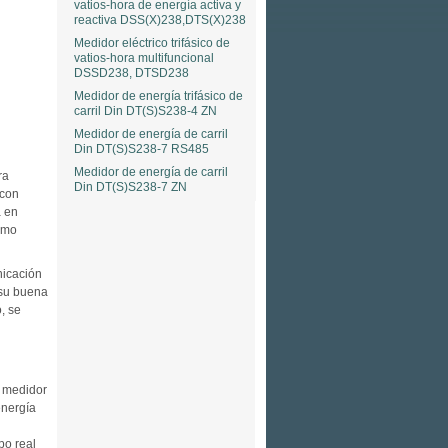
vatios-hora de energía activa y
reactiva DSS(X)238,DTS(X)238
Medidor eléctrico trifásico de
vatios-hora multifuncional
DSSD238, DTSD238
Medidor de energía trifásico de
carril Din DT(S)S238-4 ZN
Medidor de energía de carril
Din DT(S)S238-7 RS485
Medidor de energía de carril
ra
Din DT(S)S238-7 ZN
 con
a en
umo
nicación
su buena
, se
l medidor
energía
po real