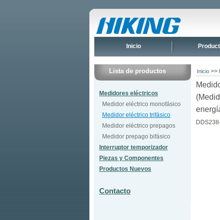
Inicio
Produc
Lista de productos
>>
Inicio
Medido
Medidores eléctricos
(Medid
Medidor eléctrico monofásico
energí
Medidor eléctrico trifásico
DDS238-
Medidor eléctrico prepagos
Medidor prepago bifásico
Interruptor temporizador
Piezas y Componentes
Productos Nuevos
Contacto