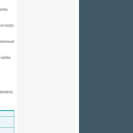
áximo
r el modo
y mensual
 salida
rámetros