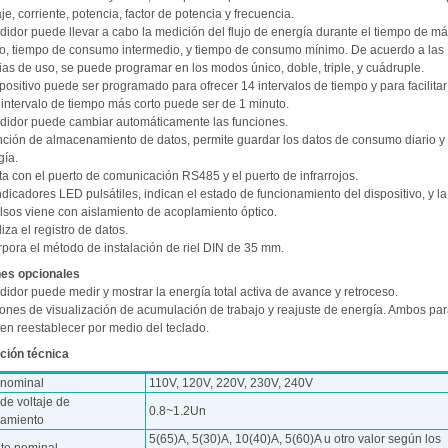
aje, corriente, potencia, factor de potencia y frecuencia.
edidor puede llevar a cabo la medición del flujo de energía durante el tiempo de m
, tiempo de consumo intermedio, y tiempo de consumo mínimo. De acuerdo a las
ias de uso, se puede programar en los modos único, doble, triple, y cuádruple.
spositivo puede ser programado para ofrecer 14 intervalos de tiempo y para facilita
 intervalo de tiempo más corto puede ser de 1 minuto.
edidor puede cambiar automáticamente las funciones.
unción de almacenamiento de datos, permite guardar los datos de consumo diario 
gía.
ta con el puerto de comunicación RS485 y el puerto de infrarrojos.
ndicadores LED pulsátiles, indican el estado de funcionamiento del dispositivo, y la
lsos viene con aislamiento de acoplamiento óptico.
iza el registro de datos.
rpora el método de instalación de riel DIN de 35 mm.
es opcionales
didor puede medir y mostrar la energía total activa de avance y retroceso.
iones de visualización de acumulación de trabajo y reajuste de energía. Ambos pa
en reestablecer por medio del teclado.
ción técnica
 nominal
110V, 120V, 220V, 230V, 240V
de voltaje de
0.8~1.2Un
namiento
5(65)A, 5(30)A, 10(40)A, 5(60)A u otro valor según los