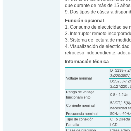
que durante de más de 15 años
9. Dos tipos de cáscara disponib
Función opcional
1. Consumo de electricidad se
2. Interruptor remoto incorporad
3. Sistema de lectura de medi
4. Visualización de electricidad
retroceso independiente, adecua
Información técnica
DTS238-7 ZN/
3x220/380V,
Voltage nominal
DSS238-7 ZN/S
2x127/220 , 
Rango de voltage
0.8～1.2Un
funcionamiento
5A/CT,1.5(6)
Corriente nominal
necesidad e
Frecuencia nominal
50Hz o 60H
Tipo de conexión
CT o Directa
Pantalla
LCD
Clase de precisión
Clase activo