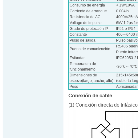
Consumo de energía
< 1W/10VA
Corriente de arranque
0.004Ib
Resistencia de AC
4000V/25mA 
Voltage de impulso
6kV 1.2μs f
Grado de protección IP
IP51 o IP54
Constante
400～6400 i
Pulso de salida
Pulso pasivo
RS485 puert
Puerto de comunicación
Puerto infra
Estándar
IEC62053-21
Temperatura de
-30℃～70℃
funcionamiento
Dimensiones de
215x145x69m
esbozo(largo, ancho, alto)
(cubierta lar
Peso
Aproximadam
Conexión de cable
(1) Conexión directa de trifásico