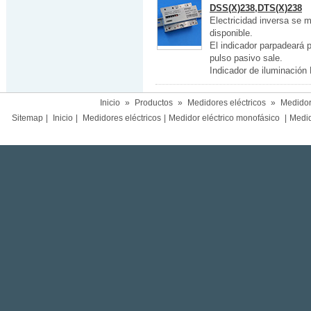
DSS(X)238,DTS(X)238
Electricidad inversa se m
disponible.
El indicador parpadeará 
pulso pasivo sale.
Indicador de iluminación
Inicio
»
Productos
»
Medidores eléctricos
»
Medidor 
Sitemap
|
Inicio
|
Medidores eléctricos
|
Medidor eléctrico monofásico
|
Medido