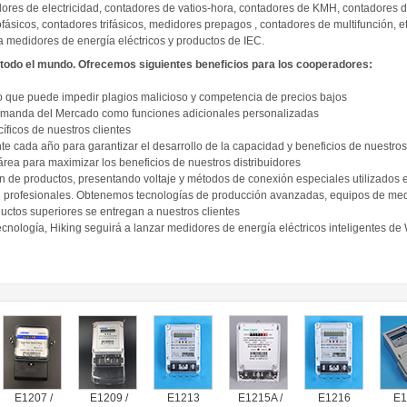
ores de electricidad, contadores de vatios-hora, contadores de KMH, contadores de
ásicos, contadores trifásicos, medidores prepagos , contadores de multifunción, e
medidores de energía eléctricos y productos de IEC.
e todo el mundo. Ofrecemos siguientes beneficios para los cooperadores:
o que puede impedir plagios malicioso y competencia de precios bajos
 demanda del Mercado como funciones adicionales personalizadas
íficos de nuestros clientes
e cada año para garantizar el desarrollo de la capacidad y beneficios de nuestros
 área para maximizar los beneficios de nuestros distribuidores
ón de productos, presentando voltaje y métodos de conexión especiales utilizados
n profesionales. Obtenemos tecnologías de producción avanzadas, equipos de me
ductos superiores se entregan a nuestros clientes
e tecnología, Hiking seguirá a lanzar medidores de energía eléctricos inteligente
E1207 /
E1209 /
E1213
E1215A /
E1216
E1