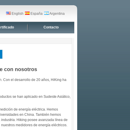
English
España
Argentina
rtificado
Contacto
se con nosotros
. Con el desarrollo de 20 años, HiKing ha
oductos se han aplicado en Sudeste Asiático,
edición de energía eléctrica. Hemos
 universidades en China. También hemos
 industria. Hiking posee avanzada línea de
 nuestros medidores de energía eléctricos.