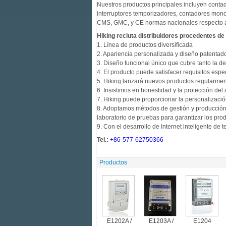
Nuestros productos principales incluyen contad
interruptores temporizadores, contadores monof
CMS, GMC, y CE normas nacionales respecto a 
Hiking recluta distribuidores procedentes d
1. Línea de productos diversificada
2. Apariencia personalizada y diseño patentad
3. Diseño funcional único que cubre tanto la
4. El producto puede satisfacer requisitos espec
5. Hiking lanzará nuevos productos regularment
6. Insistimos en honestidad y la protección del
7. Hiking puede proporcionar la personalizaci
8. Adoptamos métodos de gestión y producció
laboratorio de pruebas para garantizar los pro
9. Con el desarrollo de Internet inteligente d
Tel.:
+86-577-62750366
Productos
E1202A /
E1203A /
E1204