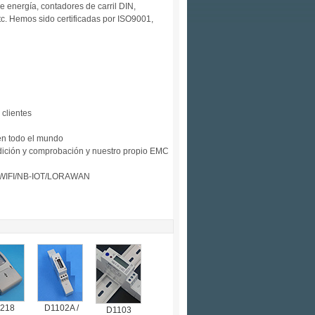
 energía, contadores de carril DIN,
tc. Hemos sido certificadas por ISO9001,
 clientes
 en todo el mundo
dición y comprobación y nuestro propio EMC
s de WIFI/NB-IOT/LORAWAN
218
D1102A /
D1103