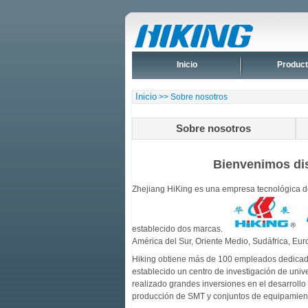
Inicio
Produc
Inicio
>> Sobre nosotros
Sobre nosotros
Bienvenimos dis
Zhejiang HiKing es una empresa tecnológica de
establecido dos marcas.
América del Sur, Oriente Medio, Sudáfrica, Euro
Hiking obtiene más de 100 empleados dedicado
establecido un centro de investigación de uni
realizado grandes inversiones en el desarroll
producción de SMT y conjuntos de equipamiento