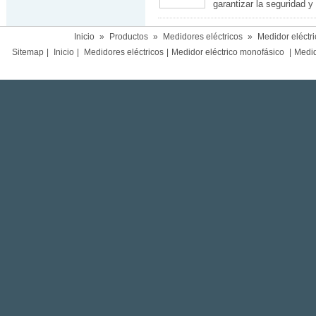
garantizar la seguridad y 
Inicio
»
Productos
»
Medidores eléctricos
»
Medidor eléctr
Sitemap
|
Inicio
|
Medidores eléctricos
|
Medidor eléctrico monofásico
|
Medido