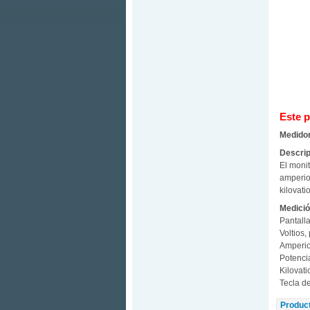
Este p
Medidor
Descrip
El moni
amperio
kilovati
Medició
Pantall
Voltios,
Amperio
Potencia
Kilovat
Tecla de
Produc