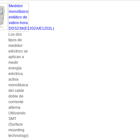
Medidor
monofásico
estático de
vatios-hora
DDS238(E1202A/E1202L)
Los dos
tipos de
medidor
eléctrico se
aplican a
medir
energía
eléctrica
activa
monofásica
del cable
doble de
corriente
alterna.
Utilizando
SMT
(Surface
mounting
technology)