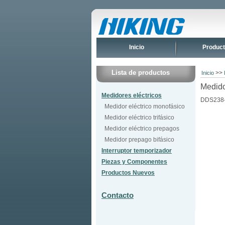
Inicio
Produc
Lista de productos
>>
Inicio
Medido
Medidores eléctricos
DDS238
Medidor eléctrico monofásico
Medidor eléctrico trifásico
Medidor eléctrico prepagos
Medidor prepago bifásico
Interruptor temporizador
Piezas y Componentes
Productos Nuevos
Contacto